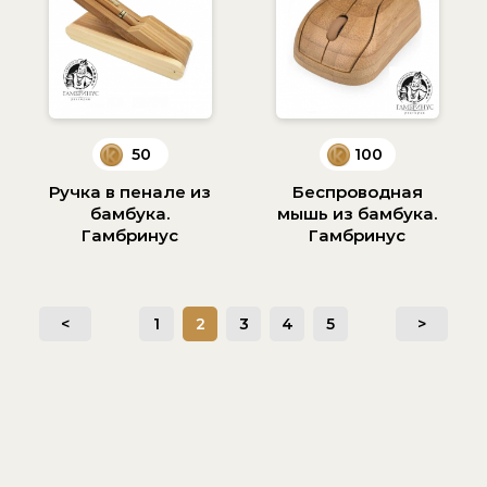
50
100
Ручка в пенале из
Беспроводная
бамбука.
мышь из бамбука.
Гамбринус
Гамбринус
<
1
2
3
4
5
>