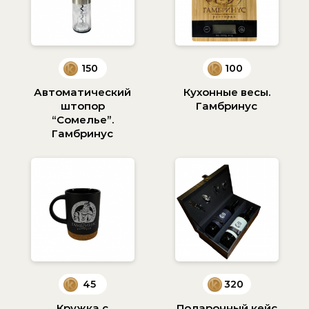
150
100
Автоматический
Кухонные весы.
штопор
Гамбринус
“Сомелье”.
Гамбринус
45
320
Кружка с
Подарочный кейс