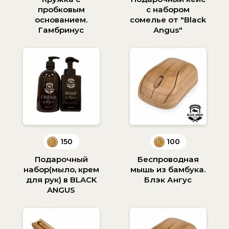
пробковым
с набором
основанием.
сомелье от "Black
Гамбринус
Angus"
150
100
Подарочный
Беспроводная
набор(мыло, крем
мышь из бамбука.
для рук) в BLACK
Блэк Ангус
ANGUS