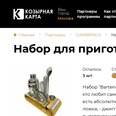
Ваш
Партнеры
Как ст
город
программы
партн
Москва
Главная
Партнеры
GAMBRINUS
На
Набор для приго
Осталось
С
3 шт.
Набор "Barten
кто любит сам
есть абсолютн
ложка, - джигг