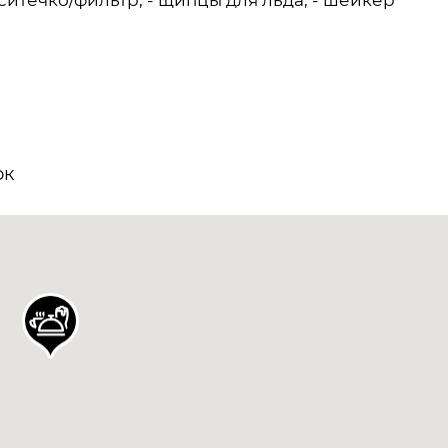
 ситечко/фильтр, - щипцы для льда, - шейкер
ок
7