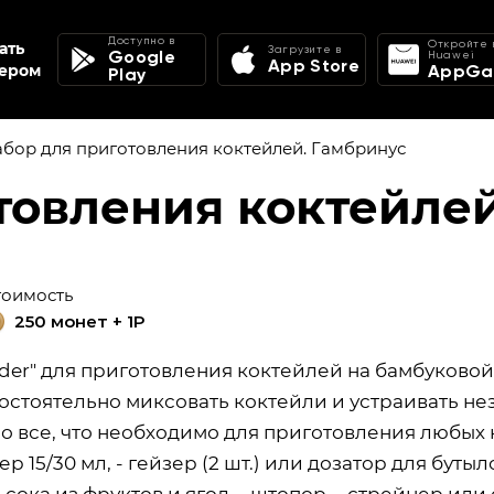
Доступно в
Откройте 
ать
Загрузите в
Google
Huawei
App Store
ером
AppGal
Play
бор для приготовления коктейлей. Гамбринус
товления коктейле
тоимость
250 монет + 1P
der" для приготовления коктейлей на бамбуковой
остоятельно миксовать коктейли и устраивать не
о все, что необходимо для приготовления любых к
ер 15/30 мл, - гейзер (2 шт.) или дозатор для буты