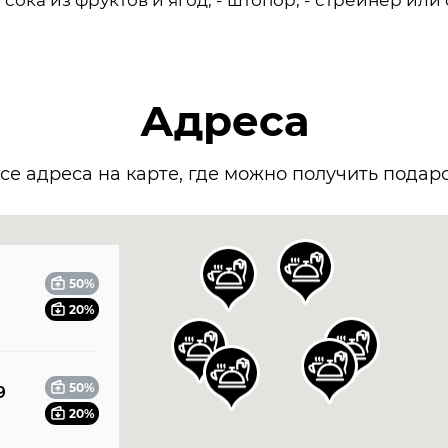
сока из фруктов и ягод, - штопор, - стрейнер или
Адреса
се адреса на карте, где можно получить подар
5
9
50%
20%
2
1
8
0
3
50%
9
20%