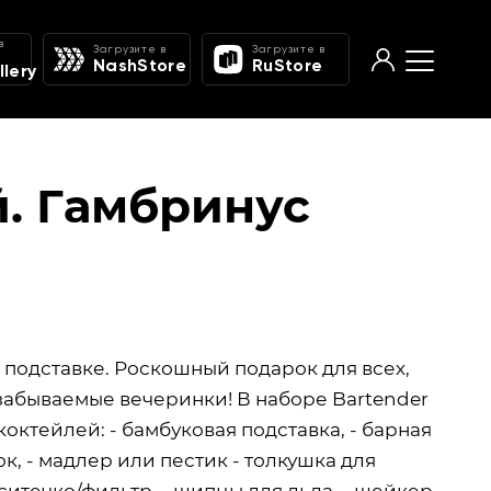
в
Загрузите в
Загрузите в
NashStore
RuStore
lery
й. Гамбринус
 подставке. Роскошный подарок для всех,
забываемые вечеринки! В наборе Bartender
октейлей: - бамбуковая подставка, - барная
лок, - мадлер или пестик - толкушка для