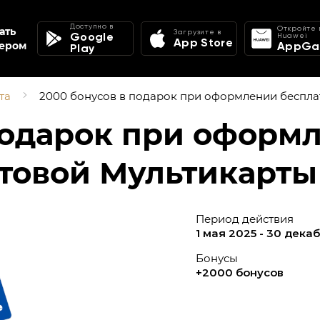
Доступно в
Откройте 
ать
Загрузите в
Google
Huawei
App Store
ером
AppGal
Play
та
2000 бонусов в подарок при оформлении беспла
подарок при оформ
товой Мультикарты
Период действия
1 мая 2025 - 30 дека
Бонусы
+2000 бонусов