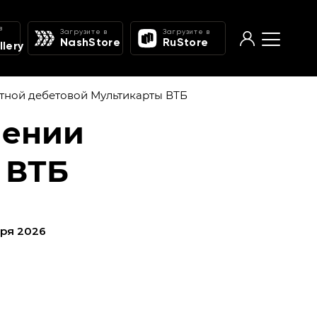
в
Загрузите в
Загрузите в
NashStore
RuStore
lery
тной дебетовой Мультикарты ВТБ
лении
 ВТБ
бря 2026